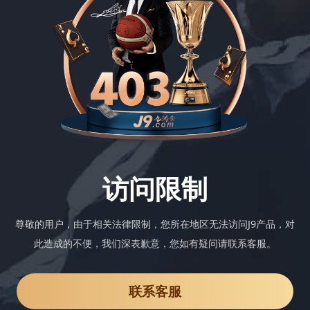
访问限制
尊敬的用户，由于相关法律限制，您所在地区无法访问J9产品，对
此造成的不便，我们深表歉意，您如有疑问请联系客服。
联系客服